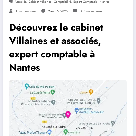
,
,
,
,
Associés
Cabinet Villaines
Comptabilité
Expert Comptable
Nantes
Adminemouna
Mars 16, 2025
0 Commentaires
Découvrez le cabinet
Villaines et associés,
expert comptable à
Nantes