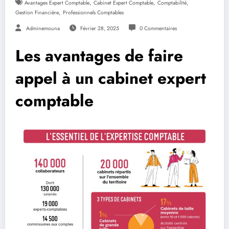
,
,
,
Avantages Expert Comptable
Cabinet Expert Comptable
Comptabilité
,
Gestion Financière
Professionnels Comptables
Adminemouna
Février 28, 2025
0 Commentaires
Les avantages de faire
appel à un cabinet expert
comptable