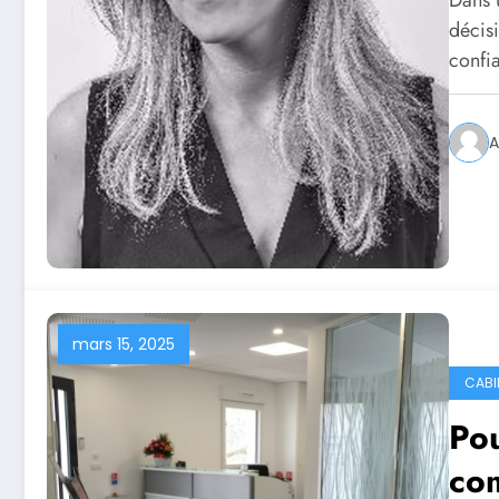
Dans 
décis
confi
mars 15, 2025
CABI
Pou
com