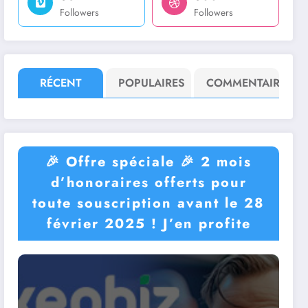
Followers
Followers
RÉCENT
POPULAIRES
COMMENTAIRE
🎉​ Offre spéciale 🎉 2 mois
d’honoraires offerts pour
toute souscription avant le 28
février 2025 ! J’en profite