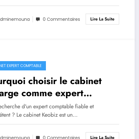
Lire La Suite
Adminemouna
0 Commentaires
NET EXPERT COMPTABLE
rquoi choisir le cabinet
farge comme expert
mptable ?
recherche d'un expert comptable fiable et
tent ? Le cabinet Keobiz est un…
Lire La Suite
Adminemouna
0 Commentaires