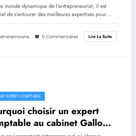
CA ?
le monde dynamique de l'entrepreneuriat, il est
iel de s'entourer des meilleures expertises pour…
Lire La Suite
Adminemouna
0 Commentaires
NET EXPERT COMPTABLE
rquoi choisir un expert
ptable au cabinet Gallo
r votre entreprise ?