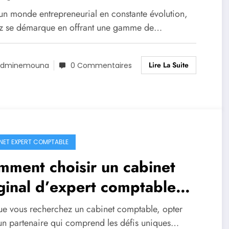
r vos besoins financiers
un monde entrepreneurial en constante évolution,
z se démarque en offrant une gamme de…
Lire La Suite
Adminemouna
0 Commentaires
NET EXPERT COMPTABLE
ment choisir un cabinet
ginal d’expert comptable
r votre entreprise
ue vous recherchez un cabinet comptable, opter
un partenaire qui comprend les défis uniques…