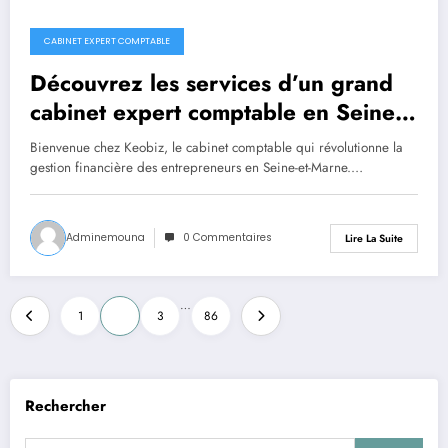
CABINET EXPERT COMPTABLE
Découvrez les services d’un grand
cabinet expert comptable en Seine-
et-Marne
Bienvenue chez Keobiz, le cabinet comptable qui révolutionne la
gestion financière des entrepreneurs en Seine-et-Marne.…
Adminemouna
0 Commentaires
Lire La Suite
Pagination
…
1
2
3
86
des
publications
Rechercher