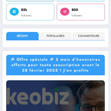
85k
800
Followers
Followers
RÉCENT
POPULAIRES
COMMENTAIRE
🎉​ Offre spéciale 🎉 2 mois d’honoraires
offerts pour toute souscription avant le
28 février 2025 ! J’en profite