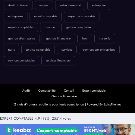
droit du travail
enjeux
entrepreneuriat
entreprise
entreprises
expert comptable
expertise comptable
experts comptables
finance
gestion comptable
gestion d'entreprise
gestion financière
lyon
marseille
paris
service comptable
services
services aux entreprises
services comptables
services financiers
Audit
Comptabilité
Conseil
Expert comptable
Gestion financière
2 mois d’honoraires offerts pour toute souscription | Powered By
SpiceThemes
EXPERT COMPTABLE
4.9
(98%)
25514
votes